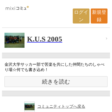
ログイ
新規登
ン
録
K.U.S 2005
金沢大学サッカー部で苦楽を共にした仲間たちのしゃべ
り場☆何でも書き込め！
続きを読む
コミュニティトップへ戻る