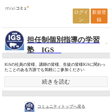
ログイ
新規登
ン
録
担任制個別指導の学習
塾 IGS
IGSの社員の皆様、講師の皆様、生徒の皆様IGSに関わっ
たことのある方誰でも気軽にご参加ください
続きを読む
コミュニティトップへ戻る