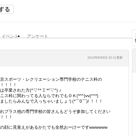
する
イベント
アンケート
2013年8月9日 22:11更新
京スポーツ・レクリエーション専門学校のテニス科の
！！！！
は卒業された方(^▽^* Ξ *^▽^) ♪
ニス科に関わってる人ならでれでもＯＫ(*^^)vv(^^*)
ましたらみんなで入っちゃいましょう(*￣0￣)/ ！！！
れプラス他の専門学校の皆さんもどうぞ参加してください
！！！
の顔に見覚えがあるかたでも全然おーけーですwwwwww