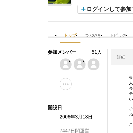
ログインして参加
トップ
つぶやき
トピック
参加メンバー
51人
詳細
東
人
今
テ
い
開設日
そ
ね
2006年3月18日
こ
7447日間運営