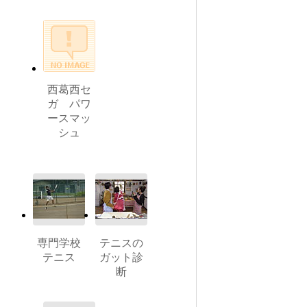
西葛西セ
ガ パワ
ースマッ
シュ
専門学校
テニスの
テニス
ガット診
断