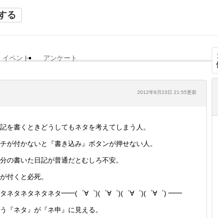
する
イベント
アンケート
2012年8月23日 21:55更新
記を書くときどうしてもネタを考えてしまう人。
チが付かないと『書き込み』ボタンが押せない人。
分の書いた日記が普通だとむしろ不安。
が付くと必死。
タネタネタネタネタ━━(゜∀゜)(゜∀゜)(゜∀゜)(゜∀゜) ━━
う『ネタ』が『ネ申』に見える。