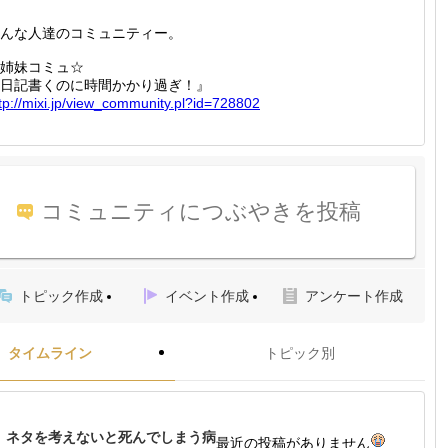
んな人達のコミュニティー。
姉妹コミュ☆
日記書くのに時間かかり過ぎ！』
tp://
mixi.jp
/view_c
ommunit
y.pl?id
=728802
コミュニティにつぶやきを投稿
トピック作成
イベント作成
アンケート作成
タイムライン
トピック別
ネタを考えないと死んでしまう病
最近の投稿がありません