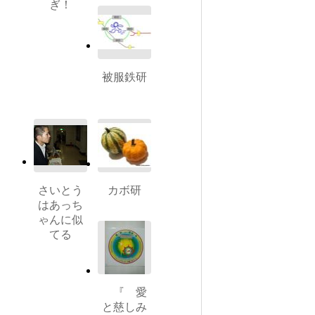
ぎ！
被服鉄研
さいとう
カボ研
はあっち
ゃんに似
てる
『 愛
と慈しみ