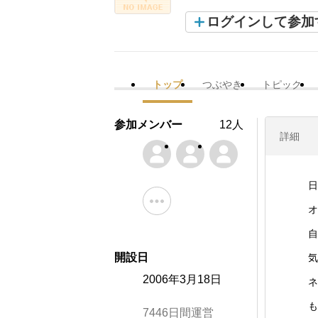
ログインして参加
トップ
つぶやき
トピック
参加メンバー
12人
詳細
日
オ
自
開設日
気
2006年3月18日
ネ
も
7446日間運営