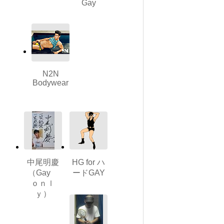
Gay
N2N
Bodywear
中尾明慶
HG for ハ
（Gay
ードGAY
ｏｎｌ
ｙ）