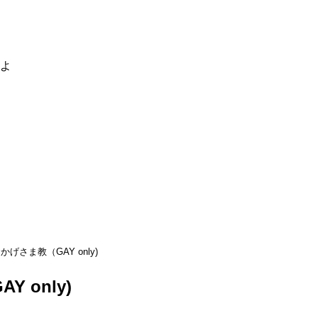
るよ
かげさま教（GAY only)
 only)