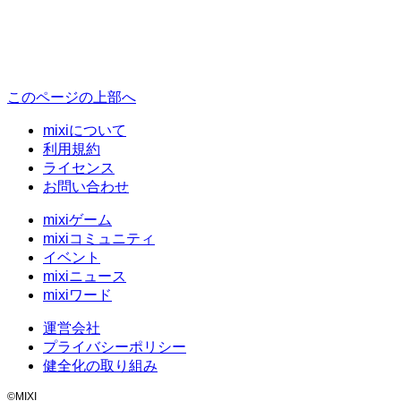
このページの上部へ
mixiについて
利用規約
ライセンス
お問い合わせ
mixiゲーム
mixiコミュニティ
イベント
mixiニュース
mixiワード
運営会社
プライバシーポリシー
健全化の取り組み
©MIXI