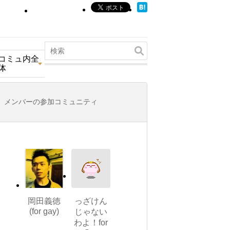
コミュ内全
体
メンバーの参加コミュニティ
岡田義徳
っざけん
(for gay)
じゃない
わよ！for