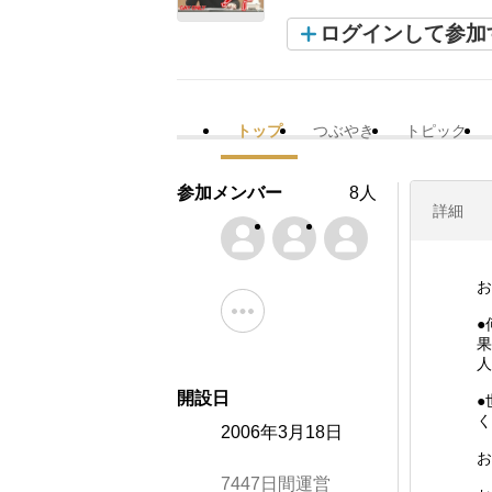
ログインして参加
トップ
つぶやき
トピック
参加メンバー
8人
詳細
お
●
果
人
開設日
●
く
2006年3月18日
お
7447日間運営