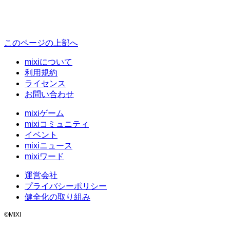
このページの上部へ
mixiについて
利用規約
ライセンス
お問い合わせ
mixiゲーム
mixiコミュニティ
イベント
mixiニュース
mixiワード
運営会社
プライバシーポリシー
健全化の取り組み
©MIXI