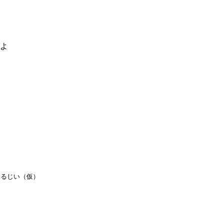
るよ
ゆるじい（仮）