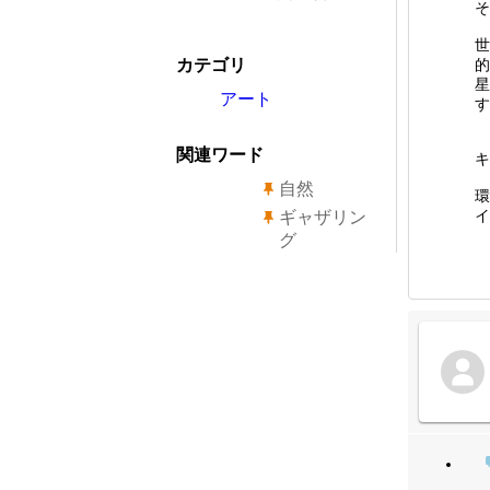
世
カテゴリ
的
星
アート
す
関連ワード
自然
環
ギャザリン
グ