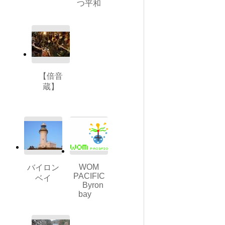
つ平和
【倍音
蔵】
WOM
バイロン
PACIFIC
ベイ
Byron
bay