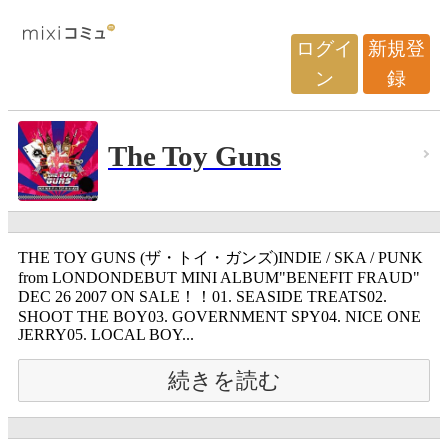
ログイ
新規登
ン
録
The Toy Guns
THE TOY GUNS (ザ・トイ・ガンズ)INDIE / SKA / PUNK
from LONDONDEBUT MINI ALBUM"BENEFIT FRAUD"
DEC 26 2007 ON SALE！！01. SEASIDE TREATS02.
SHOOT THE BOY03. GOVERNMENT SPY04. NICE ONE
JERRY05. LOCAL BOY...
続きを読む