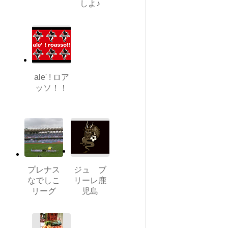
しよ♪
ale' ! ロア
ッソ！！
プレナス
ジュ ブ
なでしこ
リーレ鹿
リーグ
児島