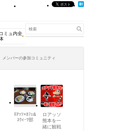
コミュ内全
体
メンバーの参加コミュニティ
ﾛｱｯｿ×ｶﾌｪ&
ロアッソ
ｽｳｨｰﾂ部
熊本を一
緒に観戦