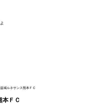
るよ
益城ルネサンス熊本ＦＣ
熊本ＦＣ