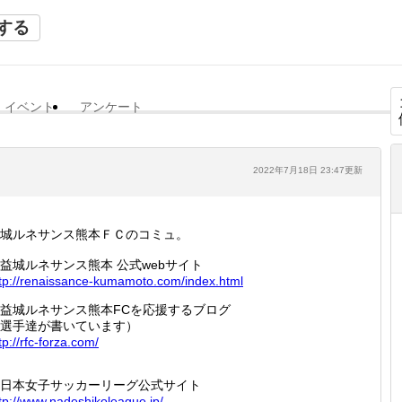
する
イベント
アンケート
2022年7月18日 23:47更新
城ルネサンス熊本ＦＣのコミュ。
益城ルネサンス熊本 公式webサイト
tp://
renaiss
ance-ku
mamoto.
com/ind
ex.html
益城ルネサンス熊本FCを応援するブログ
選手達が書いています）
tp://
rfc-for
za.com/
日本女子サッカーリーグ公式サイト
tp://
www.nad
eshikol
eague.j
p/