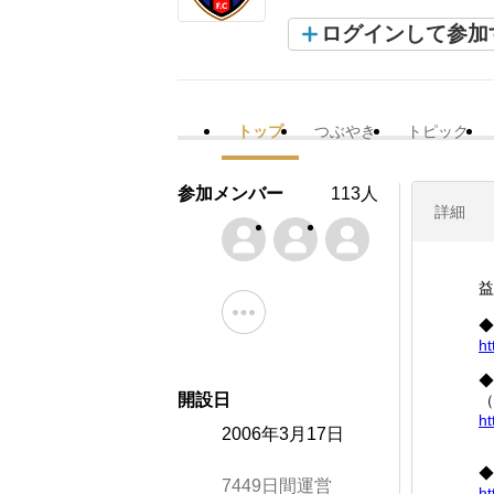
ログインして参加
トップ
つぶやき
トピック
参加メンバー
113人
詳細
益
◆
ht
◆
開設日
（
ht
2006年3月17日
◆
7449日間運営
ht