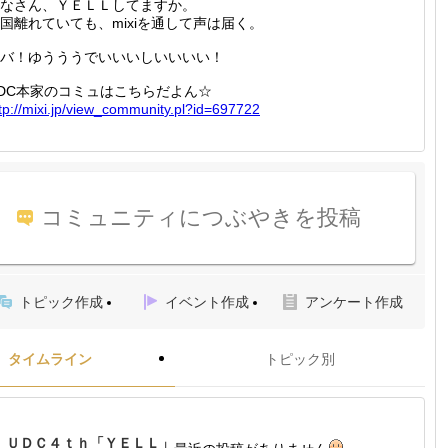
なさん、ＹＥＬＬしてますか。
国離れていても、mixiを通して声は届く。
バ！ゆうううでいいいしいいいい！
DC本家のコミュはこちらだよん☆
tp://
mixi.jp
/view_c
ommunit
y.pl?id
=697722
コミュニティにつぶやきを投稿
トピック作成
イベント作成
アンケート作成
タイムライン
トピック別
ＵＤＣ４ｔｈ「ＹＥＬＬ」