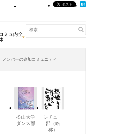
コミュ内全
体
メンバーの参加コミュニティ
松山大学
シチュー
ダンス部
部（略
称）