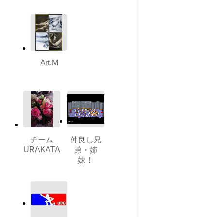
Art.M
チーム
仲良し兄
URAKATA
弟・姉
妹！