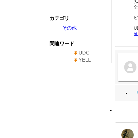
み
全
ビ
カテゴリ
その他
U
ht
関連ワード
UDC
YELL