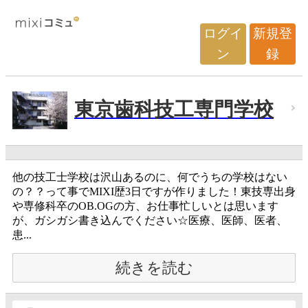
ログイ
新規登
ン
録
東京歯科技工専門学校
他の技工士学校は沢山あるのに、何でうちの学校はない
の？？って事でMIXI歴3日ですが作りました！東技専出身
や専修科卒のOB.OGの方、お仕事忙しいとは思います
が、ガシガシ書き込んでください☆医療、医師、医者、
患...
続きを読む