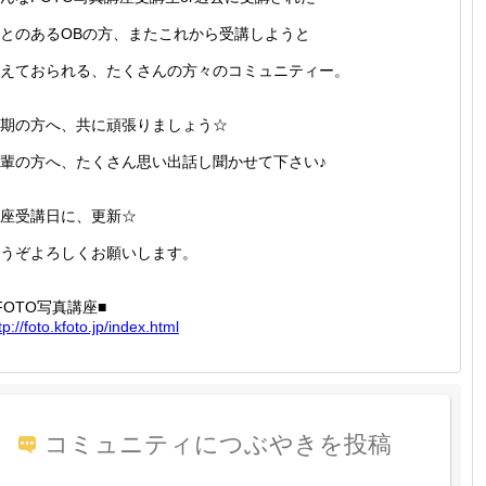
とのあるOBの方、またこれから受講しようと
えておられる、たくさんの方々のコミュニティー。
期の方へ、共に頑張りましょう☆
輩の方へ、たくさん思い出話し聞かせて下さい♪
座受講日に、更新☆
うぞよろしくお願いします。
FOTO写真講座■
tp://
foto.kf
oto.jp/
index.h
tml
コミュニティにつぶやきを投稿