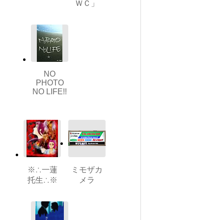
ＷＣ」
NO
PHOTO
NO LIFE!!
※∴一蓮
ミモザカ
托生∴※
メラ