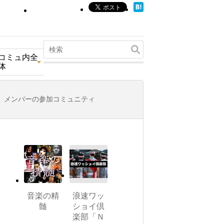
コミュ内全
体
メンバーの参加コミュニティ
音楽の精
浪速ワッ
髄
ショイ倶
楽部「Ｎ