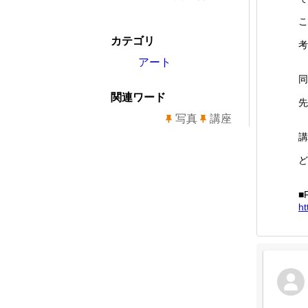
こ
カテゴリ
考
アート
同
関連ワード
先
写真
講座
講
ど
■
ht