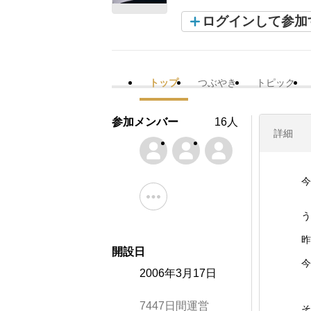
ログインして参加
トップ
つぶやき
トピック
参加メンバー
16人
詳細
今
う
昨
開設日
今
2006年3月17日
7447日間運営
そ