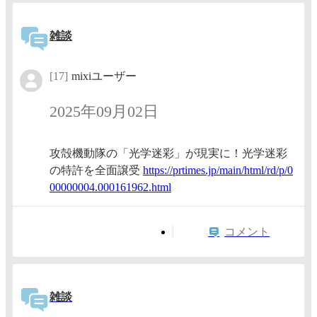
雑談
[17]
mixiユーザー
2025年09月02日
攻殻機動隊の「光学迷彩」が現実に！光学迷彩
の特許を全面譲受
https:/
/prtime
s.jp/ma
in/html
/rd/p/0
0000000
4.00016
1962.ht
ml
コメント
雑談