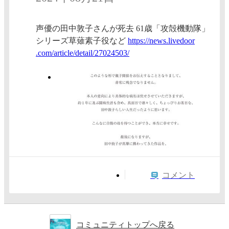
声優の田中敦子さんが死去 61歳「攻殻機動隊」
シリーズ草薙素子役など
https:/
/news.l
ivedoor
.com/ar
ticle/d
etail/2
7024503
/
コメント
コミュニティトップへ戻る