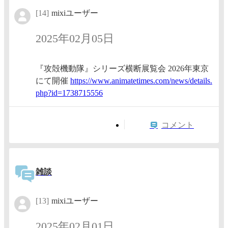
[14]
mixiユーザー
2025年02月05日
『攻殻機動隊』シリーズ横断展覧会 2026年東京
にて開催
https:/
/www.an
imateti
mes.com
/news/d
etails.
php?id=
1738715
556
コメント
雑談
[13]
mixiユーザー
2025年02月01日