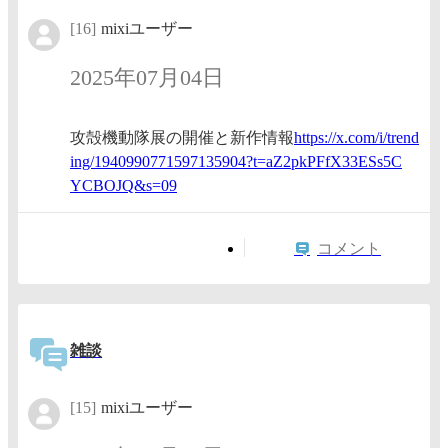
[16]
mixiユーザー
2025年07月04日
攻殻機動隊展の開催と新作情報
https:/
/x.com/
i/trend
ing/194
0990771
5971359
04?t=aZ
2pkPFfX
33ESs5C
YCBOJQ&
s=09
コメント
雑談
[15]
mixiユーザー