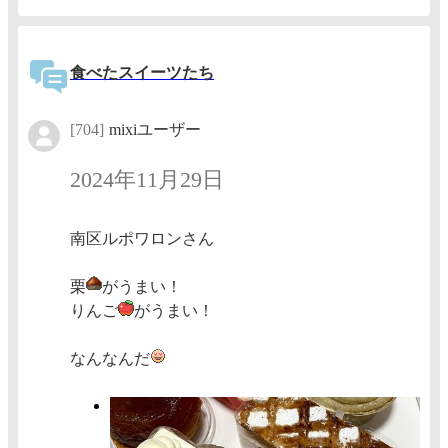
食べたスイーツたち
[704]
mixiユーザー
2024年11月29日
南区ルポワロンさん
栗
がうまい！
りんご
がうまい！
なんなんだ