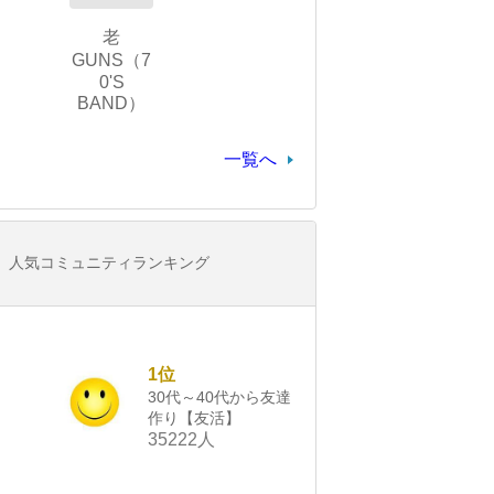
老
GUNS（7
0'S
BAND）
一覧へ
人気コミュニティランキング
1位
30代～40代から友達
作り【友活】
35222人