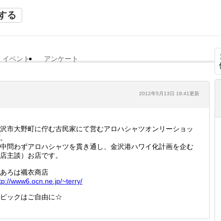
する
イベント
アンケート
2012年5月13日 18:41更新
沢市大野町に佇む古民家にて営むアロハシャツオンリーショッ
。
中問わずアロハシャツを貫き通し、金沢港ハワイ化計画を企む
店主談）お店です。
あろは襯衣商店
tp://
www6.oc
n.ne.jp
/~terry
/
ピックはご自由に☆