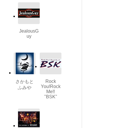
JealousG
uy
Rock
さかもと
You!Rock
ふみや
Me!!
"BSK"