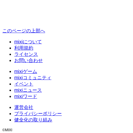
このページの上部へ
mixiについて
利用規約
ライセンス
お問い合わせ
mixiゲーム
mixiコミュニティ
イベント
mixiニュース
mixiワード
運営会社
プライバシーポリシー
健全化の取り組み
©MIXI