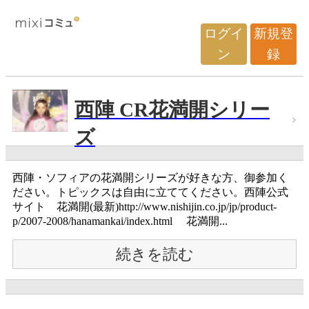
ログイ
新規登
ン
録
西陣 CR花満開シリー
ズ
西陣・ソフィアの花満開シリーズが好きな方、御参加く
ださい。トピックスは自由に立ててください。西陣公式
サイト 花満開(最新)http://www.nishijin.co.jp/jp/product-
p/2007-2008/hanamankai/index.html 花満開...
続きを読む