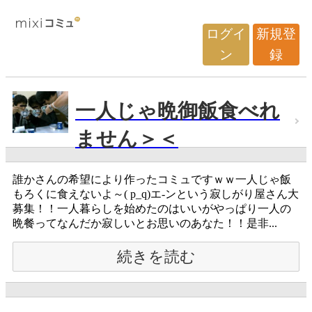
ログイ
新規登
ン
録
一人じゃ晩御飯食べれ
ません＞＜
誰かさんの希望により作ったコミュですｗｗ一人じゃ飯
もろくに食えないよ～( p_q)エ-ンという寂しがり屋さん大
募集！！一人暮らしを始めたのはいいがやっぱり一人の
晩餐ってなんだか寂しいとお思いのあなた！！是非...
続きを読む