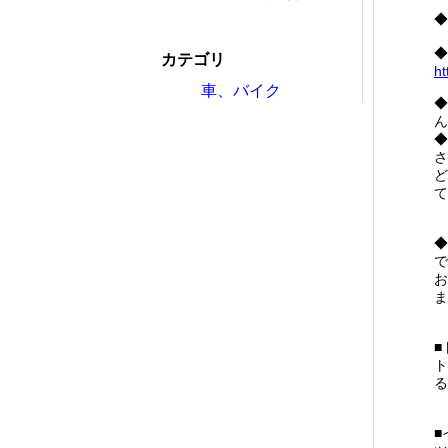
◆
◆
カテゴリ
ht
車、バイク
◆
ん
◆
さ
ど
て
◆
で
お
ま
■
ト
る
■