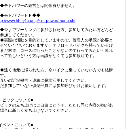
◆モトパワーの経営とは関係有りません。
◆モトパワーＨＰ◆◆
tp://
www.hh.
iij4u.o
r.jp/~m
-power/
menu.sh
t
◆今までツーリングに参加された方、参加してみたい方どんど
参加してください。
◆実際の活動を目的としていますので、管理人の承認が必要と
せていただいておりますが、オフロードバイクを持っているけ
まだ林道、コースに行ったことがないので行ってみたい・連れ
って欲しいという方は面識がなくても参加歓迎です。
◆遠く地元に帰られた方、今バイクに乗っていない方でも結構
す。
互いの近況報告・連絡に是非活用してください。
だ参加していない倶楽部員には参加呼びかけお願いします。
トピックについて■
ピックの立ち上げはご自由にどうぞ。だたし同じ内容の物があ
場合は新しく立ち上げないでください。
イベントについて■