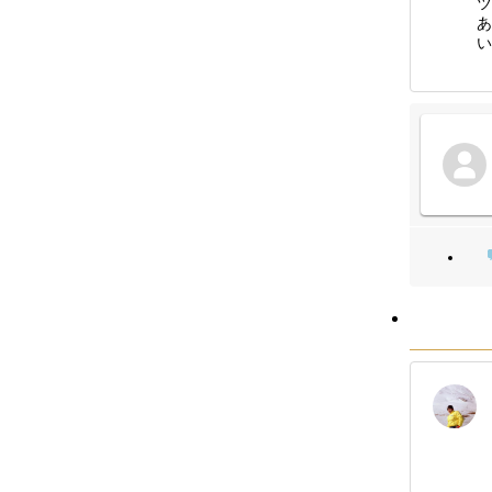
ツ
あ
い