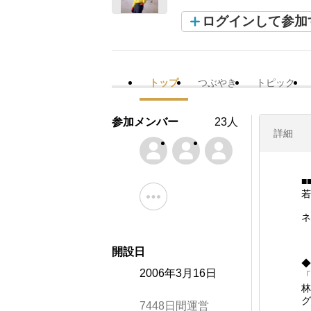
ログインして参加
トップ
つぶやき
トピック
参加メンバー
23人
詳細
■
若
ネ
開設日
◆
2006年3月16日
「
林
グ
7448日間運営