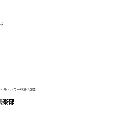
るよ
モトパワー林道倶楽部
倶楽部