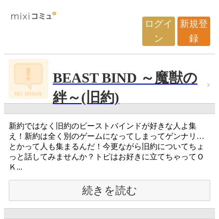
ログイ
新規登
ン
録
BEAST BIND ～魔獣の
絆～(旧約)
新約ではなく旧約のビーストバインドが好きな人よ集
え！新約は全く別のゲームになってしまってゲンナリ…
とかって人も集まるんだ！今更ながら旧約についてちょ
っと話してみませんか？トピはお好きに立てちゃってＯ
Ｋ...
続きを読む