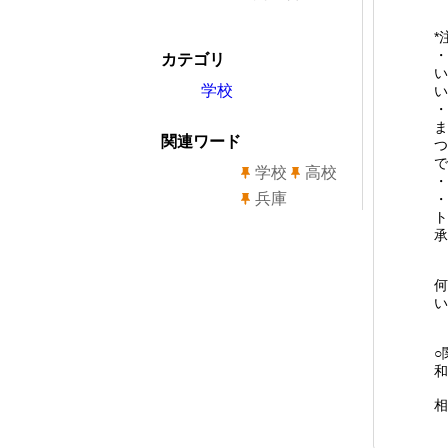
*
・
カテゴリ
い
学校
い
・
ま
関連ワード
つ
で
学校
高校
・
兵庫
・
ト
承
何
い
○
和
相