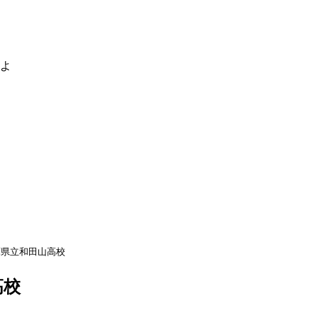
るよ
庫県立和田山高校
高校