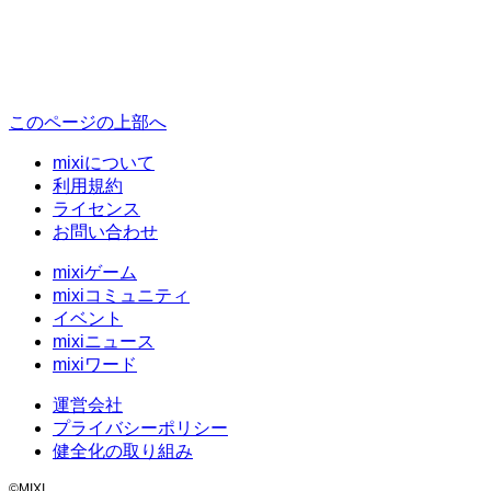
このページの上部へ
mixiについて
利用規約
ライセンス
お問い合わせ
mixiゲーム
mixiコミュニティ
イベント
mixiニュース
mixiワード
運営会社
プライバシーポリシー
健全化の取り組み
©MIXI