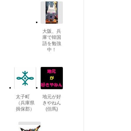
大阪、兵
庫で韓国
語を勉強
中！
太子町
地元が好
（兵庫県
きやねん
揖保郡）
(但馬)