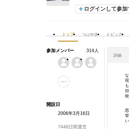
ログインして参加
トップ
つぶやき
トピック
参加メンバー
314人
詳細
な
現
も
但
校
開設日
思
2006年3月16日
管
い
7448日間運営