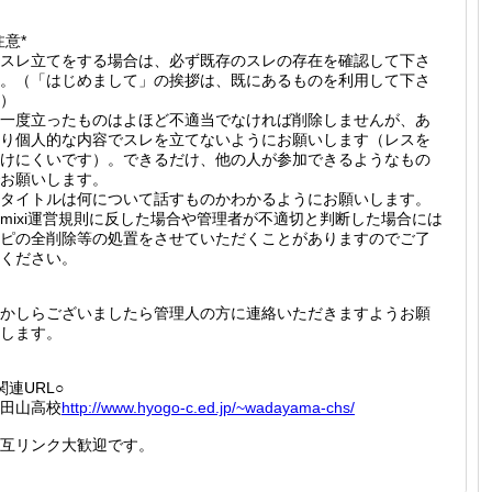
注意*
スレ立てをする場合は、必ず既存のスレの存在を確認して下さ
。（「はじめまして」の挨拶は、既にあるものを利用して下さ
）
一度立ったものはよほど不適当でなければ削除しませんが、あ
り個人的な内容でスレを立てないようにお願いします（レスを
けにくいです）。できるだけ、他の人が参加できるようなもの
お願いします。
タイトルは何について話すものかわかるようにお願いします。
mixi運営規則に反した場合や管理者が不適切と判断した場合には
ピの全削除等の処置をさせていただくことがありますのでご了
ください。
かしらございましたら管理人の方に連絡いただきますようお願
します。
関連URL○
田山高校
http://
www.hyo
go-c.ed
.jp/~wa
dayama-
chs/
互リンク大歓迎です。