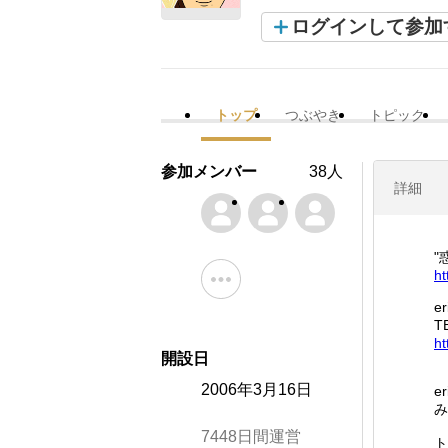
ログインして参加
トップ
つぶやき
トピック
参加メンバー
38人
詳細
"
ht
e
T
ht
開設日
2006年3月16日
e
み
7448日間運営
ト