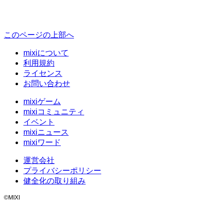
このページの上部へ
mixiについて
利用規約
ライセンス
お問い合わせ
mixiゲーム
mixiコミュニティ
イベント
mixiニュース
mixiワード
運営会社
プライバシーポリシー
健全化の取り組み
©MIXI