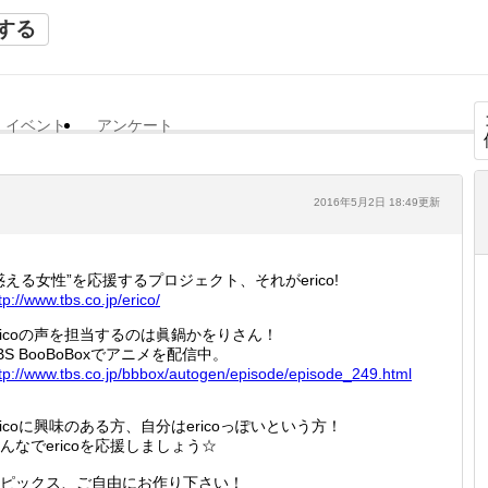
する
イベント
アンケート
2016年5月2日 18:49更新
惑える女性”を応援するプロジェクト、それがerico!
tp://
www.tbs
.co.jp/
erico/
ricoの声を担当するのは眞鍋かをりさん！
BS BooBoBoxでアニメを配信中。
tp://
www.tbs
.co.jp/
bbbox/a
utogen/
episode
/episod
e_249.h
tml
ricoに興味のある方、自分はericoっぽいという方！
んなでericoを応援しましょう☆
ピックス、ご自由にお作り下さい！