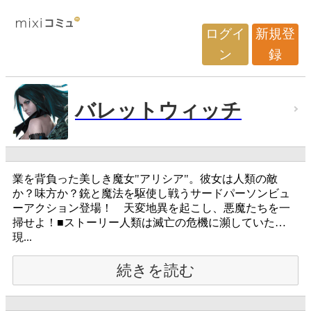
ログイ
新規登
ン
録
バレットウィッチ
業を背負った美しき魔女"アリシア"。彼女は人類の敵
か？味方か？銃と魔法を駆使し戦うサードパーソンビュ
ーアクション登場！ 天変地異を起こし、悪魔たちを一
掃せよ！■ストーリー人類は滅亡の危機に瀕していた…
現...
続きを読む