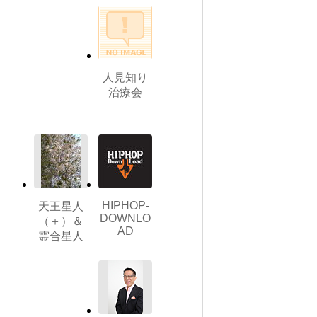
人見知り
治療会
HIPHOP-
天王星人
DOWNLO
（＋）＆
AD
霊合星人