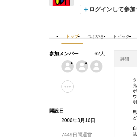
ログインして参加
トップ
つぶやき
トピック
参加メンバー
62人
詳細
タ
光
ポ
ウ
明
開設日
思
ど
2006年3月16日
自
乱
7449日間運営