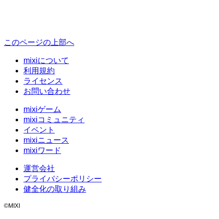
このページの上部へ
mixiについて
利用規約
ライセンス
お問い合わせ
mixiゲーム
mixiコミュニティ
イベント
mixiニュース
mixiワード
運営会社
プライバシーポリシー
健全化の取り組み
©MIXI