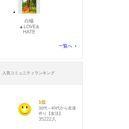
白蟻
▲LOVE&
HATE
一覧へ
人気コミュニティランキング
1位
30代～40代から友達
作り【友活】
35222人