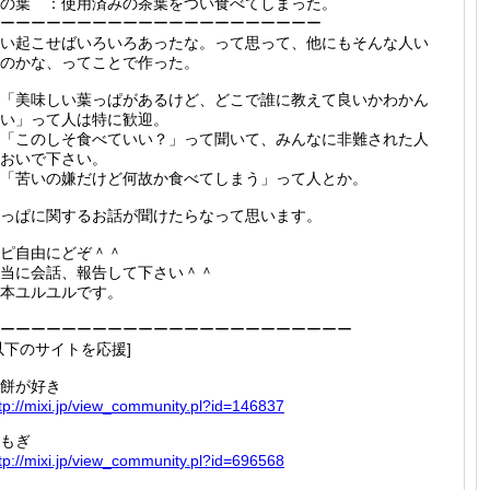
の葉 ：使用済みの茶葉をつい食べてしまった。
ーーーーーーーーーーーーーーーーーーーーー
い起こせばいろいろあったな。って思って、他にもそんな人い
のかな、ってことで作った。
「美味しい葉っぱがあるけど、どこで誰に教えて良いかわかん
い」って人は特に歓迎。
「このしそ食べていい？」って聞いて、みんなに非難された人
おいで下さい。
「苦いの嫌だけど何故か食べてしまう」って人とか。
っぱに関するお話が聞けたらなって思います。
ピ自由にどぞ＾＾
当に会話、報告して下さい＾＾
本ユルユルです。
ーーーーーーーーーーーーーーーーーーーーーーー
以下のサイトを応援]
餅が好き
tp://
mixi.jp
/view_c
ommunit
y.pl?id
=146837
もぎ
tp://
mixi.jp
/view_c
ommunit
y.pl?id
=696568