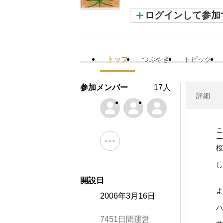
ログインして参加
トップ
つぶやき
トピック
参加メンバー
17人
詳細
こ
ー
桜
し
開設日
よ
2006年3月16日
ハ
7451日間運営