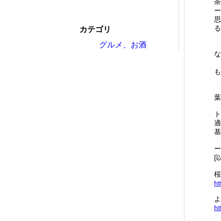
茶
ー
思
る
カテゴリ
グルメ、お酒
な
も
葉
ト
適
基
ー
[
桜
ht
よ
ht