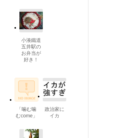
小湊鐵道
五井駅の
お弁当が
好き！
「噛む噛
政治家に
むcome」
イカ