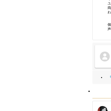
ユ
両
わ
個
声