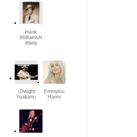
Hank
Williams/h
illbilly
♪Dwight
Emmylou
Yoakam♪
Harris