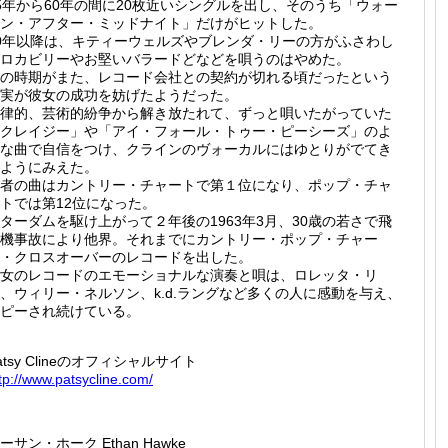
5年から60年の間に20枚近いシングルを出し、そのうち「ウォー
ン・アフター・ミッドナイト」だけがヒットした。
0年以降は、キティーウェルズやブレンダ・リーの方がふさわし
ロカビリーやお堅いバラードどなどを唄うのはやめた。
の時期がまた、レコード会社との契約が切れる頃だったという
実が彼女の成功を妨げたようだった。
律的、芸術的紛争から解き放たれて、ずっと唄いたがっていた
クレイジー」や「アイ・フォール・トゥー・ピーシーズ」のよ
な曲で自信をつけ、クラインのヴォーカルにはゆとりがでてき
ようにみえた。
者の曲はカントリー・チャートで第１位になり、ポップ・チャ
トでは第12位になった。
ターダムを駆け上がって２年後の1963年3月、30歳の若さで飛
機事故により他界。それまでにカントリー・ポップ・チャー
・クロスオーバーのレコードを出した。
女のレコードのエモーショナルな演奏と唄は、ロレッタ・リ
、ウィリー・ネルソン、k.d.ラングなど多くの人に感動を与え、
ピーされ続けている。
atsy Clineのオフィシャルサイト
tp://
www.pat
sycline
.com/
ーサン・ホーク Ethan Hawke