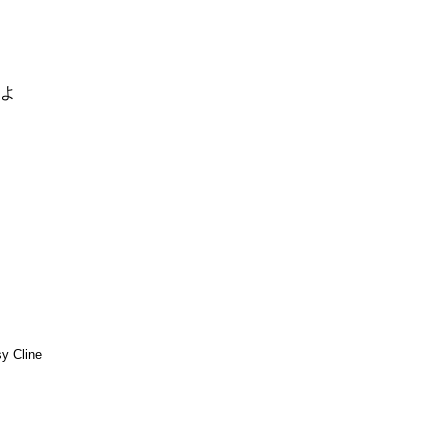
るよ
y Cline