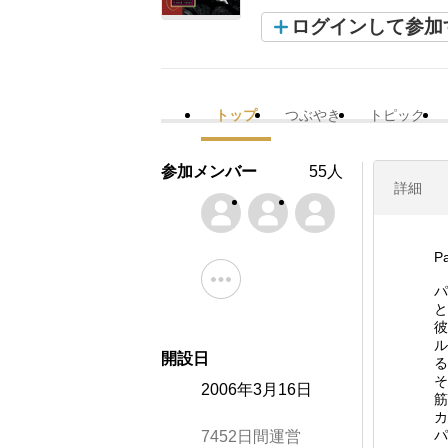
ログインして参加
トップ
つぶやき
トピック
参加メンバー
55人
詳細
P
パ
と
彼
ル
開設日
る
そ
2006年3月16日
筋
カ
パ
7452日間運営