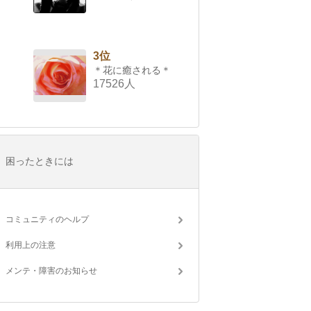
3位
＊花に癒される＊
17526人
困ったときには
コミュニティのヘルプ
利用上の注意
メンテ・障害のお知らせ