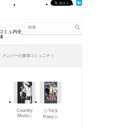
コミュ内全
体
メンバーの参加コミュニティ
Country
☆Trick
Music♪
Pony☆