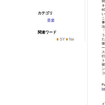
9
キ
6
カテゴリ
い
こ
音楽
事
法
「
関連ワード
う
SY
Ne
た
後
ー
ス
行
ト
彼
ン
コ
P
ht
イ