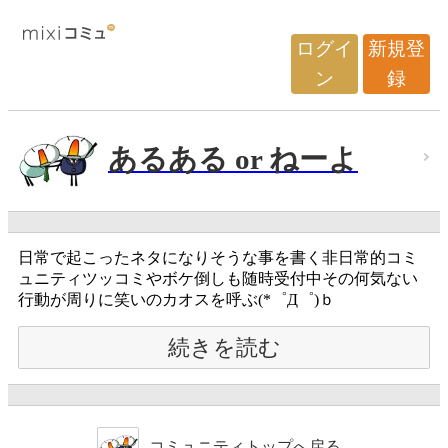
ログイ
新規登
ン
録
あるある or ねーよ
日常で起こったネタになりそうな事を書く非日常的コミ
ュニティツッコミやボケ倒しも随時受付中その何気ない
行動が周りに笑いのカオスを呼ぶ(*゜Д゜)ｂ
続きを読む
コミュニティトップへ戻る