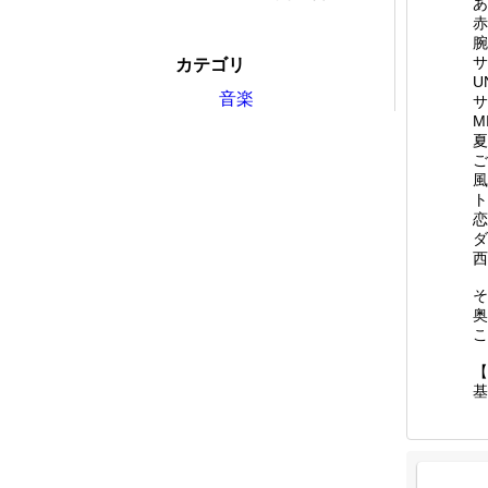
あ
赤
腕
サ
カテゴリ
U
音楽
サ
M
夏
ご
風
ト
恋
ダ
西
そ
奥
こ
【
基