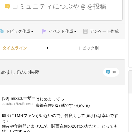
コミュニティにつぶやきを投稿
トピック作成
イベント作成
アンケート作成
タイムライン
トピック別
じめましてのご挨拶
30
[30]
mixiユーザー
はじめましてっ
2016年01月26日 15:18
京都在住の27歳ですっ(๑′ᴗ‵๑)
周りにTMRファンがいないので、仲良くして頂ければ幸いです
っ♪
住みや年齢問いませんが、関西在住の20代の方だと、とっても
嬉しいです〜☆