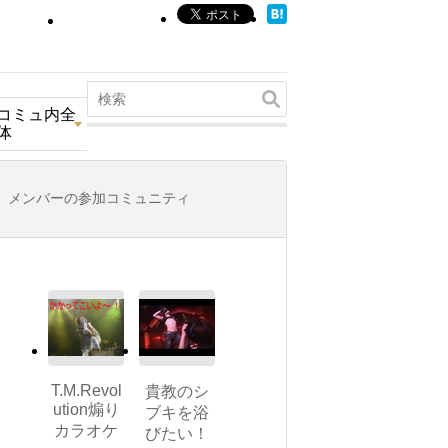
コミュ内全
体
メンバーの参加コミュニティ
T.M.Revol
貴教のシ
ution煽り
ブキを浴
カラオケ
びたい！