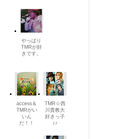
やっぱり
TMRが好
きです。
access＆
TMR☆西
TMRがい
川貴教大
いん
好きっ子
♪♪
だ！！