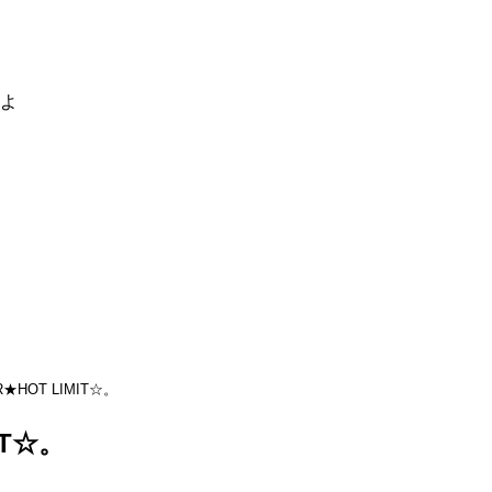
るよ
R★HOT LIMIT☆。
IT☆。