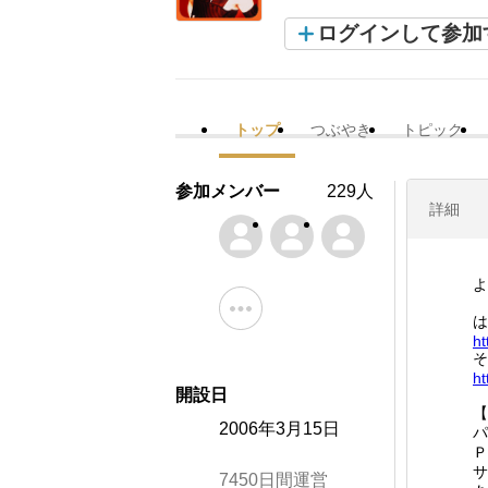
ログインして参加
トップ
つぶやき
トピック
参加メンバー
229人
詳細
よ
は
ht
そ
ht
開設日
【
2006年3月15日
パ
Ｐ
サ
7450日間運営