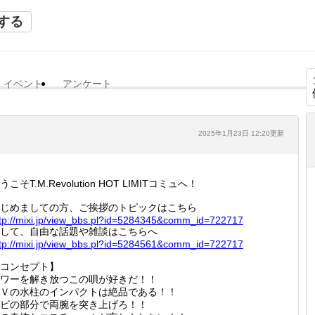
する
イベント
アンケート
2025年1月23日 12:20更新
うこそT.M.Revolution HOT LIMITコミュへ！
じめましての方、ご挨拶のトピックはこちら
tp://
mixi.jp
/view_b
bs.pl?i
d=52843
45&comm
_id=722
717
して、自由な話題や雑談はこちらへ
tp://
mixi.jp
/view_b
bs.pl?i
d=52845
61&comm
_id=722
717
コンセプト】
ワーを解き放つこの唄が好きだ！！
Ｖの水柱のインパクトは絶品である！！
ビの部分で両腕を突き上げろ！！