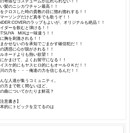
の奇抜なコスチュームが忘れられない！！
い髪のニシカワチャン最高！！
をクロスした時の貴教の目に惚れ惚れする！！
マーソングだけど真冬でも歌うぞ！！
NDER:COVERのラップもよいが、オリジナルも絶品！！
イダーを飲むと弾ける！！
ITSUYA MIXは一味違う！！
に胸を刺激される！！
まかせないのを承知でごまかす確信犯だ！！
の誘惑に心が脱がされる！！
ルネードよりも熱い欲望！！
にかまけて、よくお留守になる！！
イスケ的にもヤスヒロ的にもオールＯＫだ！！
川の力を・・・俺達の力を信じるんだ！！
んな人達が集うコミュニティ。
の方まで乾く間ないほど、
の曲についてかたりま鮮花？
注意書き】
本的にトピックを立てるのは