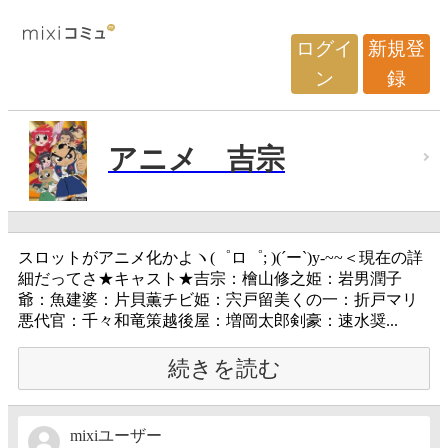
ログイ
新規登
ン
録
アニメ 吉宗
スロットがアニメ化かよヽ(゜ロ゜; )(´ー`)y-~~＜現在の詳
細だってさ★キャスト★吉宗：檜山修之姫：岩男潤子
爺：魚建婆：片貝薫チビ姫：宍戸留美くの一：折戸マリ
悪代官：千々和竜策越後屋：増岡太郎剣豪：速水奨...
続きを読む
mixiユーザー