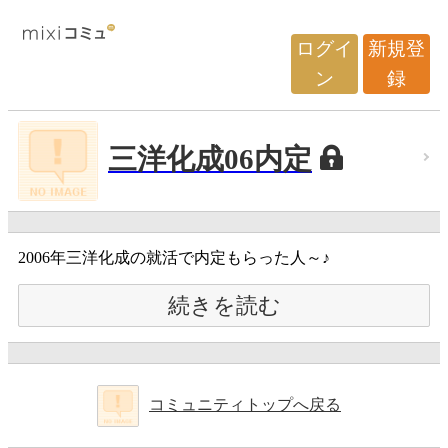
ログイ
新規登
ン
録
三洋化成06内定
2006年三洋化成の就活で内定もらった人～♪
続きを読む
コミュニティトップへ戻る