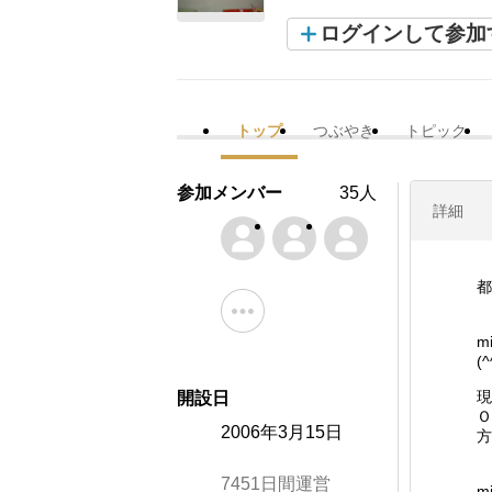
ログインして参加
トップ
つぶやき
トピック
参加メンバー
35人
詳細
都
m
(^
現
開設日
Ｏ
2006年3月15日
方
7451日間運営
m