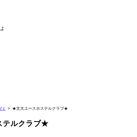
るよ
ゼミ
★文大ユースホステルクラブ★
ステルクラブ★