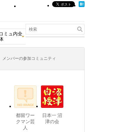
コミュ内全
体
メンバーの参加コミュニティ
都留ワー
日本一 沼
クマン芸
津の会
人