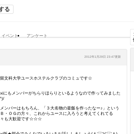
する
イベント
アンケート
2012年1月29日 23:47更新
留文科大学ユースホステルクラブのコミュです☆
ixiにもメンバーがちらりほらりといるようなので作ってみました
^)/
メンバーはもちろん、「３大名物の釜飯を作ったなー♪」という
Ｂ・ＯＧの方々、これからユースに入ろうと考えてくれてる
々も大歓迎です☆☆☆
ixi版★部会でみんなでいろいろお話ししましょう(＊‘▽‘)(‘▽‘＊)