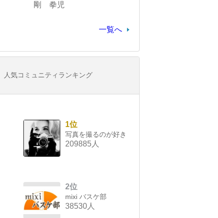
剛 拳児
一覧へ
人気コミュニティランキング
1位
写真を撮るのが好き
209885人
2位
mixi バスケ部
38530人