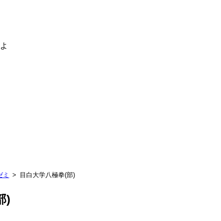
るよ
ゼミ
目白大学八極拳(部)
部)