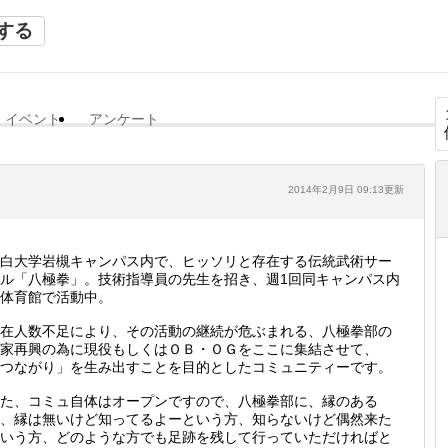
する
イベント
アンケート
2014年2月9日 09:13更新
白大学岩槻キャンパス内で、ヒッソリと存在する伝統武術サー
ル「八極拳」。技術指導員の先生を招き、週1回同キャンパス内
体育館で活動中。
在人数不足により、その活動の継続が危ぶまれる、八極拳部の
家再興の為に現役もしくはＯＢ・ＯＧをここに集結させて、
つながり」を生み出すことを目的としたコミュニティーです。
た、コミュ自体はオープンですので、八極拳部に、縁のある
、縁は無いけど知ってるよーという方、知らないけど偶然来た
いう方、どのような方でも足跡を残して行っていただければと