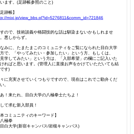
います。(足跡帳参照のこと)
足跡帳】
tp://
mixi.jp
/view_b
bs.pl?i
d=52768
11&comm
_id=721
846
すので、技術談義や格闘技的な話は馴染まないかもしれませ
。悪しからず。
なみに、たまたまこのコミュニティをご覧になられた目白大学
方で、「やってみたい・参加したい」という方、もしくは、
見学してみたい」という方は、「入部希望」の欄にご記入いた
ければと思います。(管理人に直接お声をかけていただいても結
です)
々に充実させていくつもりですので、現在はこれでご勘弁くだ
い。
あ！来たれ、目白大学の八極拳士たちよ！
して求む新入部員！
本コミュニティのキーワード】
八極拳
目白大学(新宿キャンパス/岩槻キャンパス)