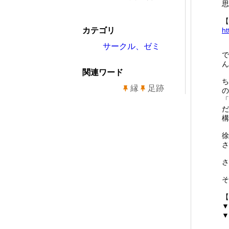
思
【
カテゴリ
ht
サークル、ゼミ
で
ん
関連ワード
ち
縁
足跡
の
「
だ
構
徐
さ
さ
そ
【
▼
▼