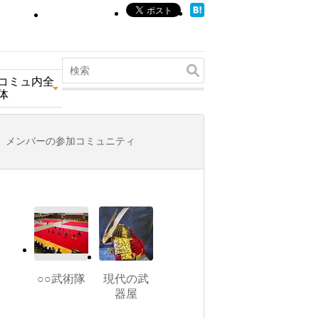
コミュ内全
体
メンバーの参加コミュニティ
○○武術隊
現代の武
器屋