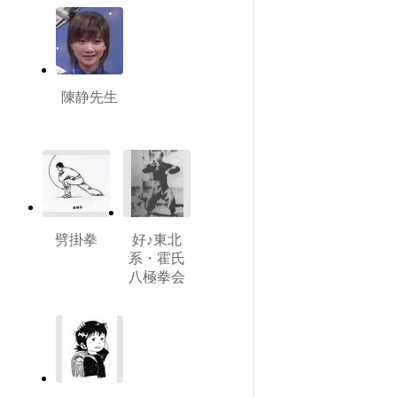
陳静先生
劈掛拳
好♪東北
系・霍氏
八極拳会