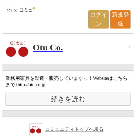
ログイ
新規登
ン
録
Otu Co.
業務用家具を製造・販売していますっ！Websiteはこちら
まで♪http://otu.co.jp
続きを読む
コミュニティトップへ戻る