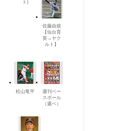
ト)
佐藤由規
【仙台育
英→ヤク
ルト】
松山竜平
週刊ベー
スボール
（週ベ）