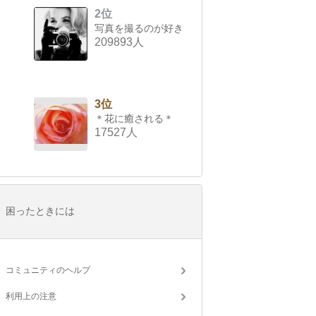
2位
写真を撮るのが好き
209893人
3位
＊花に癒される＊
17527人
困ったときには
コミュニティのヘルプ
利用上の注意