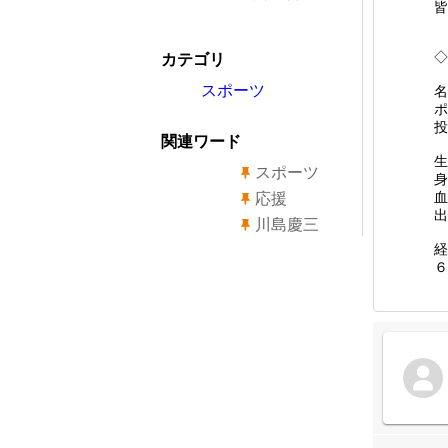
皆
◇
カテゴリ
スポーツ
名
ポ
投
関連ワード
生
スポーツ
身
血
応援
出
川島慶三
経
６