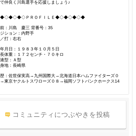
で仲良く川島選手を応援しましょう♪
◆◇◆◇◆◇ＰＲＯＦＩＬＥ◆◇◆◇◆◇◆
前：川島 慶三 背番号：35
ジション：内野手
／打：右右
年月日：１９８３年１０月５日
長体重：１７２センチ・７０キロ
液型：Ａ型
身地：長崎県
歴：佐世保実高→九州国際大→北海道日本ハムファイターズ０
→東京ヤクルトスワローズ０８→福岡ソフトバンクホークス14
コミュニティにつぶやきを投稿