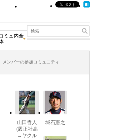
コミュ内全
体
メンバーの参加コミュニティ
山田哲人
城石憲之
(履正社高
→ヤクル