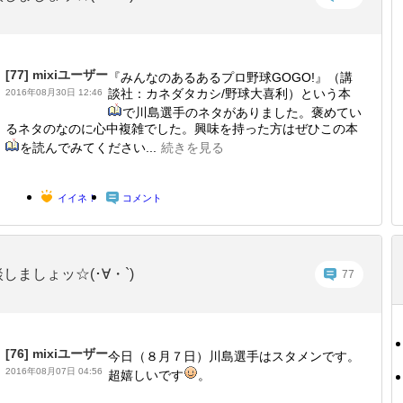
[77]
mixiユーザー
『みんなのあるあるプロ野球GOGO!』（講
談社：カネダタカシ/野球大喜利）という本
2016年08月30日 12:46
で川島選手のネタがありました。褒めてい
るネタのなのに心中複雑でした。興味を持った方はぜひこの本
を読んでみてください...
続きを見る
イイネ！
コメント
しましょッ☆(･∀・`)
77
[76]
mixiユーザー
今日（８月７日）川島選手はスタメンです。
2016年08月07日 04:56
超嬉しいです
。