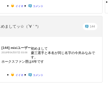
イイネ！
コメント
じめましてッ☆（´∀｀*）
144
[144]
mixiユーザー
初めまして
慶三選手と本名が同じ名字の今井みなみで
2016年04月07日 03:06
す。
ホークスファン歴は4年です
イイネ！
コメント