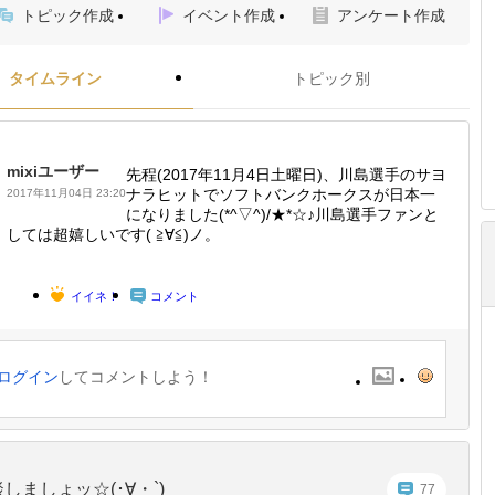
トピック作成
イベント作成
アンケート作成
タイムライン
トピック別
mixiユーザー
先程(2017年11月4日土曜日)、川島選手のサヨ
ナラヒットでソフトバンクホークスが日本一
2017年11月04日 23:20
になりました(*^▽^)/★*☆♪川島選手ファンと
しては超嬉しいです( ≧∀≦)ノ。
イイネ！
コメント
ログイン
してコメントしよう！
しましょッ☆(･∀・`)
77