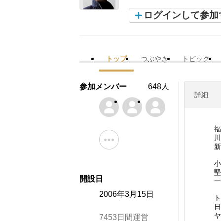
ログインして参加
トップ
つぶやき
トピック
参加メンバー
648人
詳細
福
川
新
小
堅
開設日
一
2006年3月15日
ト
日
ヤ
7453日間運営