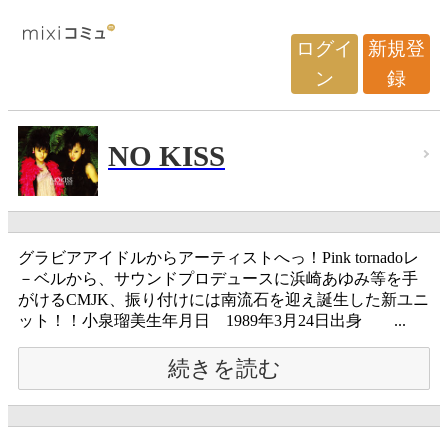
ログイ
新規登
ン
録
NO KISS
グラビアアイドルからアーティストへっ！Pink tornadoレ
－ベルから、サウンドプロデュースに浜崎あゆみ等を手
がけるCMJK、振り付けには南流石を迎え誕生した新ユニ
ット！！小泉瑠美生年月日 1989年3月24日出身 ...
続きを読む