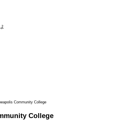
るよ
neapolis Community College
mmunity College