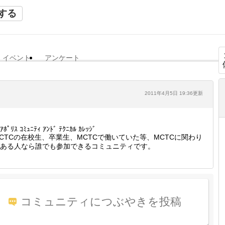
する
イベント
アンケート
2011年4月5日 19:36更新
ｱﾎﾟﾘｽ ｺﾐｭﾆﾃｨ ｱﾝﾄﾞ ﾃｸﾆｶﾙ ｶﾚｯｼﾞ
CTCの在校生、卒業生、MCTCで働いていた等、MCTCに関わり
ある人なら誰でも参加できるコミュニティです。
コミュニティにつぶやきを投稿