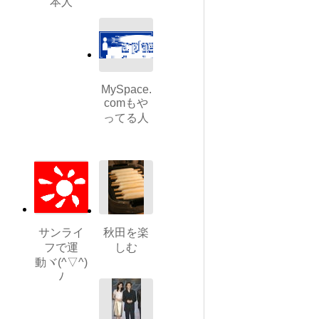
本人
MySpace.
comもや
ってる人
サンライ
秋田を楽
フで運
しむ
動ヾ(^▽^)
ﾉ