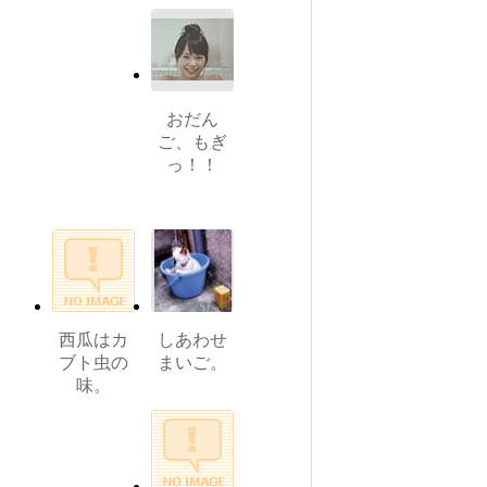
おだん
ご、もぎ
っ！！
西瓜はカ
しあわせ
ブト虫の
まいご。
味。