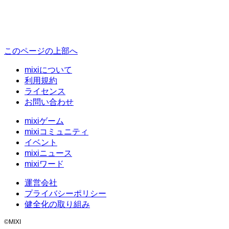
このページの上部へ
mixiについて
利用規約
ライセンス
お問い合わせ
mixiゲーム
mixiコミュニティ
イベント
mixiニュース
mixiワード
運営会社
プライバシーポリシー
健全化の取り組み
©MIXI