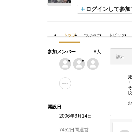
ログインして参加
トップ
つぶやき
トピック
参加メンバー
8人
詳細
死
く
そ
脱
お
開設日
2006年3月14日
7452日間運営