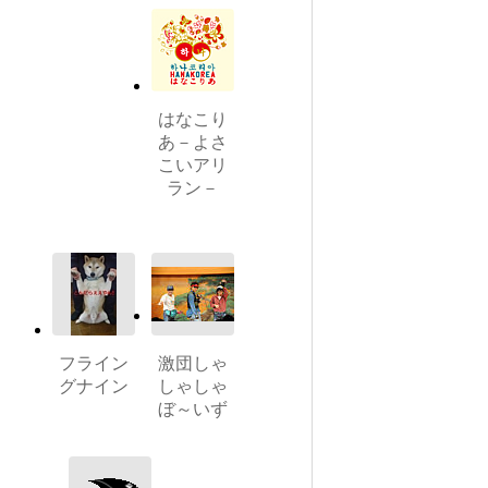
はなこり
あ－よさ
こいアリ
ラン－
フライン
激団しゃ
グナイン
しゃしゃ
ぼ～いず