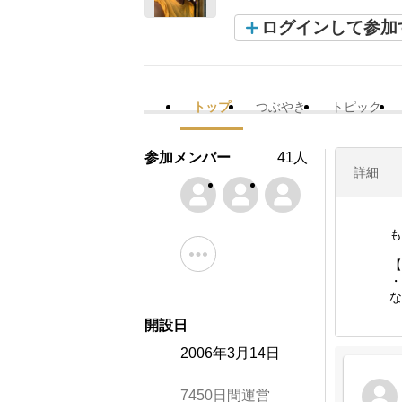
ログインして参加
トップ
つぶやき
トピック
参加メンバー
41人
詳細
も
【
・
な
開設日
2006年3月14日
7450日間運営