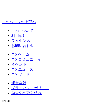
このページの上部へ
mixiについて
利用規約
ライセンス
お問い合わせ
mixiゲーム
mixiコミュニティ
イベント
mixiニュース
mixiワード
運営会社
プライバシーポリシー
健全化の取り組み
©MIXI