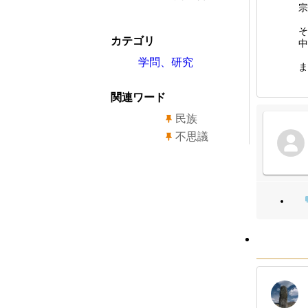
宗
そ
カテゴリ
中
学問、研究
ま
関連ワード
民族
不思議