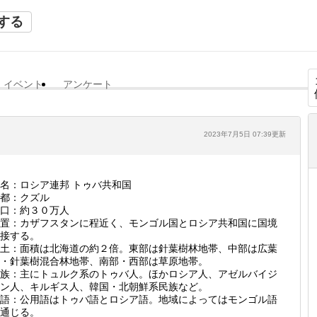
する
イベント
アンケート
2023年7月5日 07:39更新
名：ロシア連邦 トゥバ共和国
都：クズル
口：約３０万人
置：カザフスタンに程近く、モンゴル国とロシア共和国に国境
接する。
土：面積は北海道の約２倍。東部は針葉樹林地帯、中部は広葉
・針葉樹混合林地帯、南部・西部は草原地帯。
族：主にトュルク系のトゥバ人。ほかロシア人、アゼルバイジ
ン人、キルギス人、韓国・北朝鮮系民族など。
語：公用語はトゥバ語とロシア語。地域によってはモンゴル語
通じる。