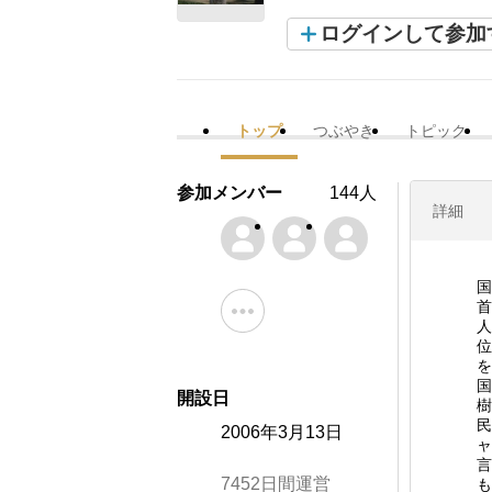
ログインして参加
トップ
つぶやき
トピック
参加メンバー
144人
詳細
国
首
人
位
を
国
開設日
樹
民
2006年3月13日
ャ
言
7452日間運営
も