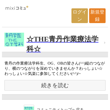
ログイ
新規登
ン
録
☆THE青丹作業療法学
科☆
青丹の作業療法学科生、OG、OBの皆さん(^^)縦のつなが
り、横のつながりを深めていきませんか？わっしょい☆
わっしょい☆気楽に参加してください(^^)/~
続きを読む
コミュニティトップへ戻る