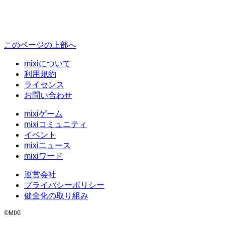
このページの上部へ
mixiについて
利用規約
ライセンス
お問い合わせ
mixiゲーム
mixiコミュニティ
イベント
mixiニュース
mixiワード
運営会社
プライバシーポリシー
健全化の取り組み
©MIXI