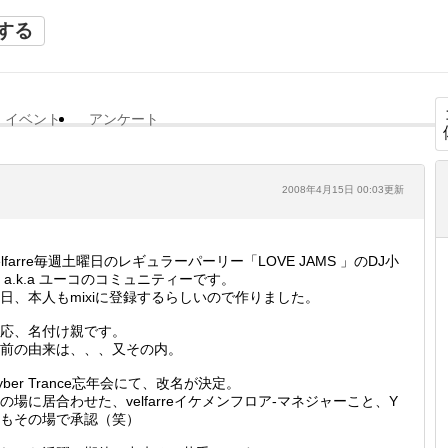
する
イベント
アンケート
2008年4月15日 00:03更新
elfarre毎週土曜日のレギュラーパーリー「LOVE JAMS 」のDJ小
 a.k.a ユーコのコミュニティーです。
日、本人もmixiに登録するらしいので作りました。
応、名付け親です。
前の由来は、、、又その内。
yber Trance忘年会にて、改名が決定。
の場に居合わせた、velfarreイケメンフロア-マネジャーこと、Y
もその場で承認（笑）