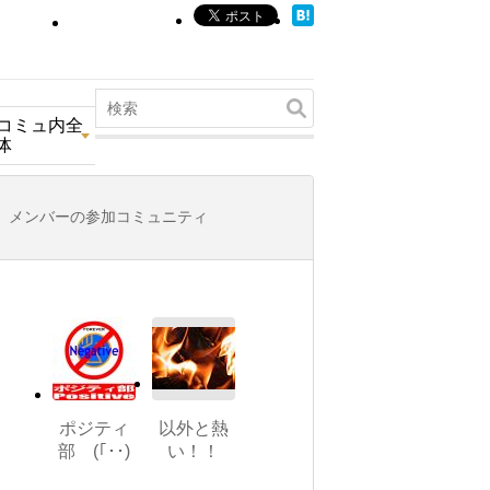
コミュ内全
体
メンバーの参加コミュニティ
ポジティ
以外と熱
部 (｢･･)
い！！