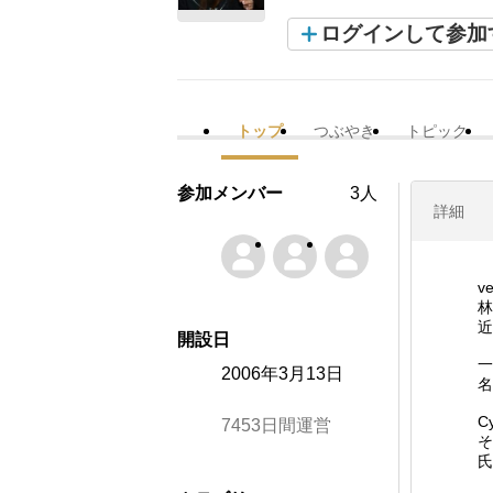
ログインして参加
トップ
つぶやき
トピック
参加メンバー
3人
詳細
v
林
近
開設日
一
2006年3月13日
名
C
7453日間運営
そ
氏