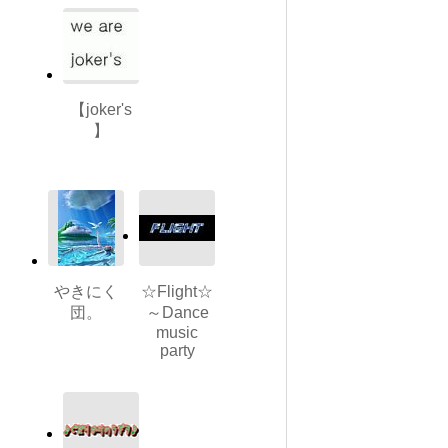
【joker's
】
やきにく
☆Flight☆
団。
～Dance
music
party