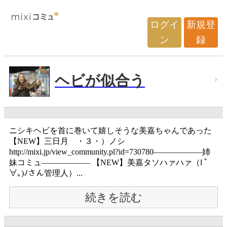
ログイ
新規登
ン
録
ヘビが似合う
ニシキヘビを首に巻いて嬉しそうな美嘉ちゃんであった
【NEW】三日月 ・３・）ノシ
http://mixi.jp/view_community.pl?id=730780――――――姉
妹コミュ―――――― 【NEW】美嘉タソハァハァ（l ﾟ
∀｡)ﾉさん管理人）...
続きを読む