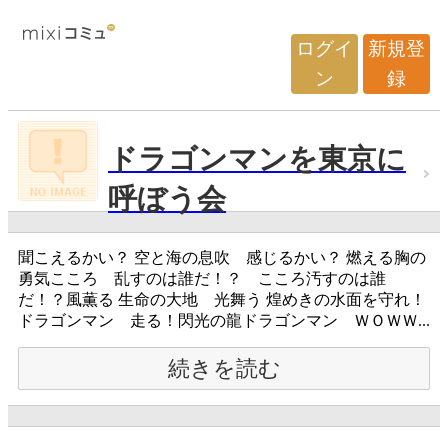
ログイ
新規登
ン
録
ドラゴンマンを東京に
呼ぼう会
聞こえるかい？ 空と海の息吹 感じるかい？ 燃える胸の
勇気こころ 乱すのは誰だ！？ こころ汚すのは誰
だ！？風薫る 生命の大地 光舞う 煌めきの水面を守れ！
ドラゴンマン 走る！閃光の龍ドラゴンマン ＷＯＷＷ...
続きを読む