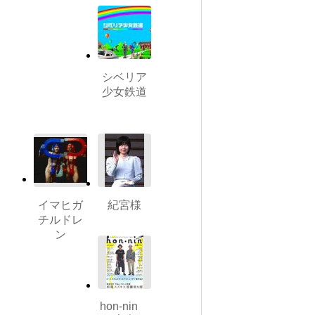
シベリア
少女鉄道
イマヒガ
紀宮様
チルドレ
ン
hon-nin