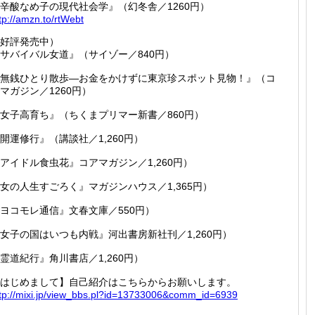
辛酸なめ子の現代社会学』（幻冬舎／1260円）
tp://
amzn.to
/rtWebt
好評発売中）
サバイバル女道』（サイゾー／840円）
無銭ひとり散歩―お金をかけずに東京珍スポット見物！』（コ
マガジン／1260円）
女子高育ち』（ちくまプリマー新書／860円）
開運修行』（講談社／1,260円）
アイドル食虫花』コアマガジン／1,260円）
女の人生すごろく』マガジンハウス／1,365円）
ヨコモレ通信』文春文庫／550円）
女子の国はいつも内戦』河出書房新社刊／1,260円）
霊道紀行』角川書店／1,260円）
はじめまして】自己紹介はこちらからお願いします。
tp://
mixi.jp
/view_b
bs.pl?i
d=13733
006&com
m_id=69
39