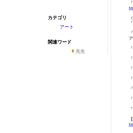
『
ht
カテゴリ
（
『
アート
『
ア
関連ワード
『
先生
『
『
『
『
『
『
【
ht