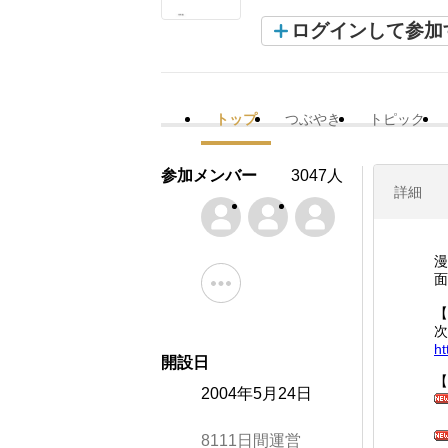
ログインして参加
トップ
つぶやき
トピック
参加メンバー
3047人
詳細
漫
面
【
次
ht
開設日
【
2004年5月24日
8111日間運営