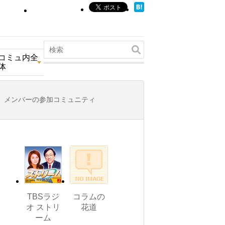
コミュ内全
体
メンバーの参加コミュニティ
TBSラジ
コラムの
オ ストリ
花道
ーム