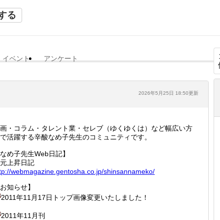
する
イベント
アンケート
2026年5月25日 18:50更新
画・コラム・タレント業・セレブ（ゆくゆくは）など幅広い方
で活躍する辛酸なめ子先生のコミュニティです。
なめ子先生Web日記】
元上昇日記
tp://
webmaga
zine.ge
ntosha.
co.jp/s
hinsann
ameko/
お知らせ】
2011年11月17日トップ画像変更いたしました！
2011年11月刊