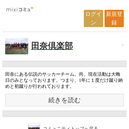
ログイ
新規登
ン
録
田奈倶楽部
田奈にある伝説のサッカーチーム。尚、現在活動は大晦
日のみとなっております。つまり、1年に１度だけ蹴り納
めと初蹴りが行われております。
続きを読む
コミュニティトップへ戻る