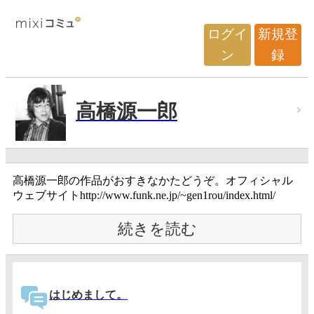
ログイ
新規登
ン
録
高橋源一郎
高橋源一郎の作品がおすきなかたどうぞ。オフィシャル
ウェブサイトhttp://www.funk.ne.jp/~gen1rou/index.html/
続きを読む
はじめまして。