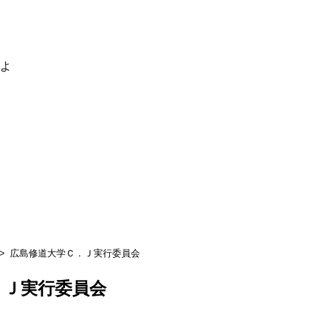
るよ
広島修道大学Ｃ．Ｊ実行委員会
．Ｊ実行委員会