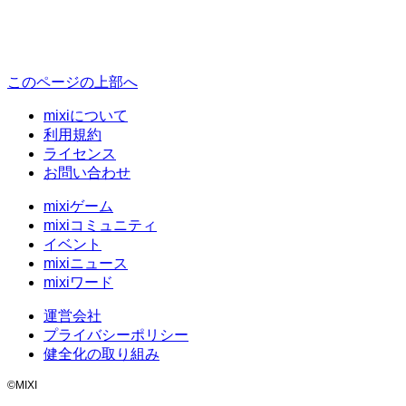
このページの上部へ
mixiについて
利用規約
ライセンス
お問い合わせ
mixiゲーム
mixiコミュニティ
イベント
mixiニュース
mixiワード
運営会社
プライバシーポリシー
健全化の取り組み
©MIXI