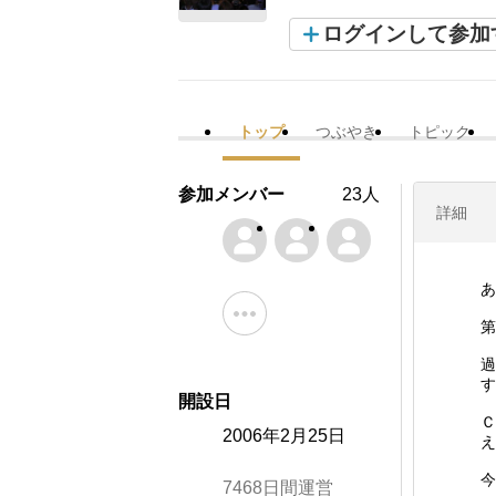
ログインして参加
トップ
つぶやき
トピック
参加メンバー
23人
詳細
あ
第
過
す
開設日
Ｃ
2006年2月25日
え
今
7468日間運営