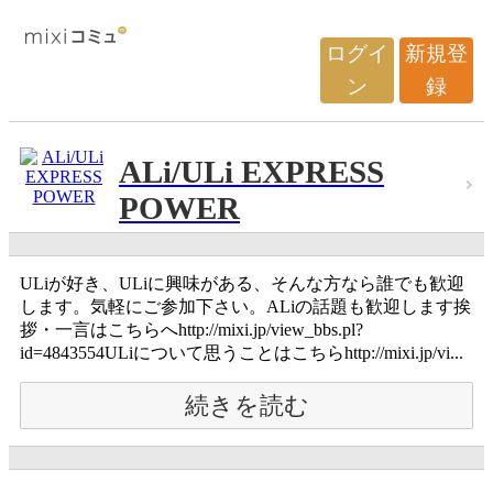
ログイ
新規登
ン
録
ALi/ULi EXPRESS
POWER
ULiが好き、ULiに興味がある、そんな方なら誰でも歓迎
します。気軽にご参加下さい。ALiの話題も歓迎します挨
拶・一言はこちらへhttp://mixi.jp/view_bbs.pl?
id=4843554ULiについて思うことはこちらhttp://mixi.jp/vi...
続きを読む