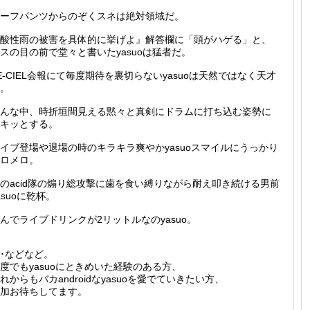
ーフパンツからのぞくスネは絶対領域だ。
酸性雨の被害を具体的に挙げよ』解答欄に「頭がハゲる」と、
スの目の前で堂々と書いたyasuoは猛者だ。
E-CIEL会報にて毎度期待を裏切らないyasuoは天然ではなく天才
。
んな中、時折垣間見える黙々と真剣にドラムに打ち込む姿勢に
キッとする。
イブ登場や退場の時のキラキラ爽やかyasuoスマイルにうっかり
ロメロ。
のacid隊の煽り総攻撃に歯を食い縛りながら耐え叩き続ける男前
asuoに乾杯。
んでライブドリンクが2リットルなのyasuo。
･･などなど。
度でもyasuoにときめいた経験のある方、
れからもバカandroidなyasuoを愛でていきたい方、
加お待ちしてます。