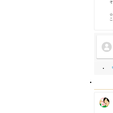
そ
☆
こ