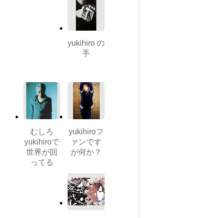
yukihiro の
手
むしろ
yukihiroフ
yukihiroで
ァンです
世界が回
が何か？
ってる