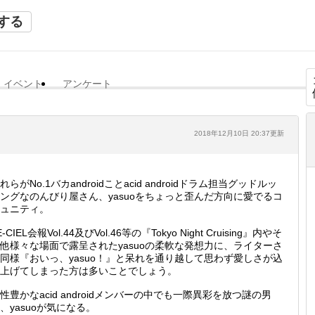
する
イベント
アンケート
2018年12月10日 20:37更新
れらがNo.1バカandroidことacid androidドラム担当グッドルッ
ングなのんびり屋さん、yasuoをちょっと歪んだ方向に愛でるコ
ュニティ。
E-CIEL会報Vol.44及びVol.46等の『Tokyo Night Cruising』内やそ
他様々な場面で露呈されたyasuoの柔軟な発想力に、ライターさ
同様『おいっ、yasuo！』と呆れを通り越して思わず愛しさが込
上げてしまった方は多いことでしょう。
性豊かなacid androidメンバーの中でも一際異彩を放つ謎の男
、yasuoが気になる。