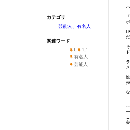
ハ
『
カテゴリ
ボ
芸能人、有名人
L
だ
関連ワード
そ
L
”L”
ド
有名人
ラ
芸能人
メ
他
y
な
･
一
こ
参