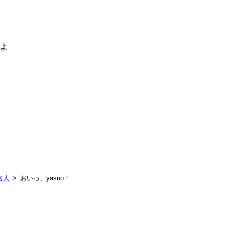
るよ
名人
おいっ、yasuo！
！