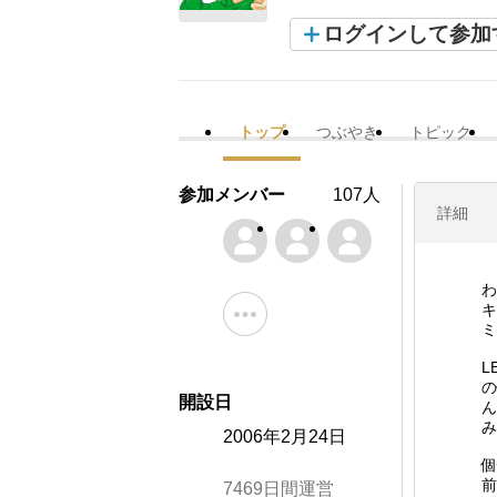
ログインして参加
トップ
つぶやき
トピック
参加メンバー
107人
詳細
わ
キ
ミ
L
の
開設日
ん
み
2006年2月24日
個
前
7469日間運営