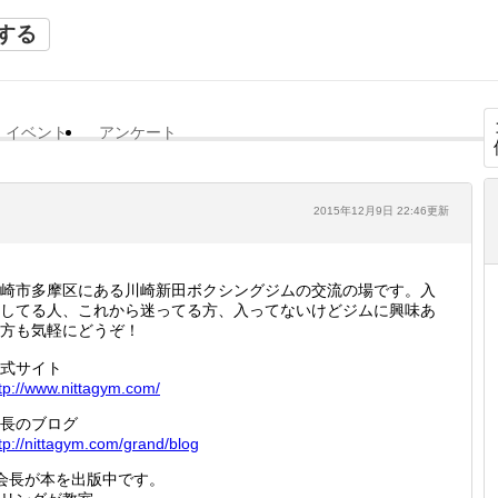
する
イベント
アンケート
2015年12月9日 22:46更新
崎市多摩区にある川崎新田ボクシングジムの交流の場です。入
してる人、これから迷ってる方、入ってないけどジムに興味あ
方も気軽にどうぞ！
式サイト
tp://
www.nit
tagym.c
om/
長のブログ
tp://
nittagy
m.com/g
rand/bl
og
会長が本を出版中です。