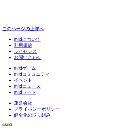
このページの上部へ
mixiについて
利用規約
ライセンス
お問い合わせ
mixiゲーム
mixiコミュニティ
イベント
mixiニュース
mixiワード
運営会社
プライバシーポリシー
健全化の取り組み
©MIXI