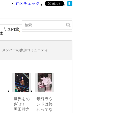
mixiチェック
コミュ内全
体
メンバーの参加コミュニティ
世界をめ
最終ラウ
ざせ！
ンドは終
黒田雅之
わってな