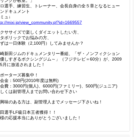
リングが教室。」
ロ選手、練習生、トレーナー、会長自身の全５章となるヒュー
ンドキュメント
ミュ↓
tp://
mixi.jp
/view_c
ommunit
y.pl?id
=166955
7
クササイズで楽しくダイエットしたい方、
タボリックでお悩みの方、
ずは一日体験（2,100円）してみませんか？
崎新田ジムのドキュメンタリー番組、「ザ・ノンフィクション
優しすぎるボクシングジム～」（フジテレビ＝60分）が、2009
5月に放送されました！
ポーターズ募集中！
会金：500円(2010年度は無料)
会費：3000円(個人)、6000円(ファミリー)、500円(ジュニア)
しくは副管理人までお問い合わせ下さい
興味のある方は、副管理人までメッセージ下さいね！
田選手LF級日本王者獲得！！
様の応援本当にありがとうございました！