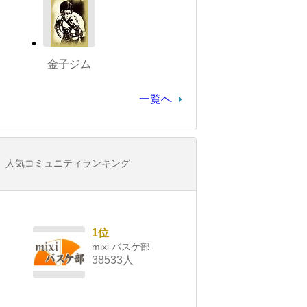
金子ジム
一覧へ
人気コミュニティランキング
1位
mixi バスケ部
38533人