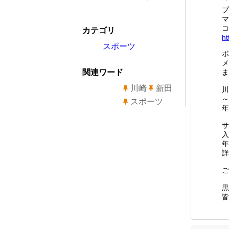
「
プ
マ
コ
カテゴリ
ht
スポーツ
ボ
メ
関連ワード
ま
川崎
新田
川
～
スポーツ
年
サ
入
年
詳
ご
黒
皆