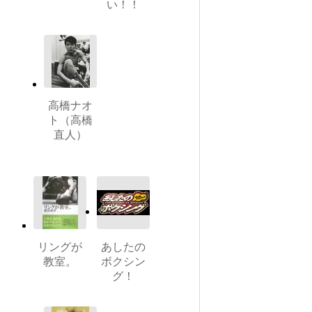
い！！
高橋ナオ
ト（高橋
直人）
リングが
あしたの
教室。
ボクシン
グ！