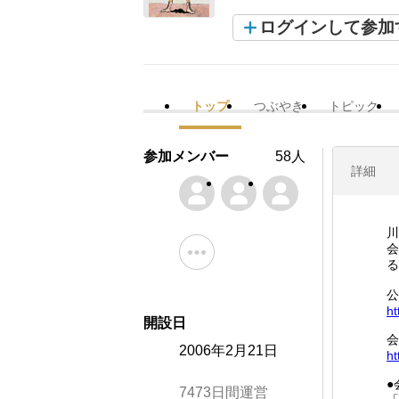
ログインして参加
トップ
つぶやき
トピック
参加メンバー
58人
詳細
川
会
る
公
ht
開設日
会
2006年2月21日
ht
●
7473日間運営