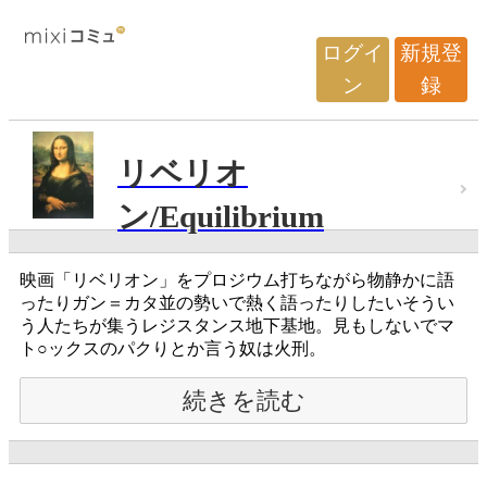
ログイ
新規登
ン
録
リベリオ
ン/Equilibrium
映画「リベリオン」をプロジウム打ちながら物静かに語
ったりガン＝カタ並の勢いで熱く語ったりしたいそうい
う人たちが集うレジスタンス地下基地。見もしないでマ
ト○ックスのパクりとか言う奴は火刑。
続きを読む