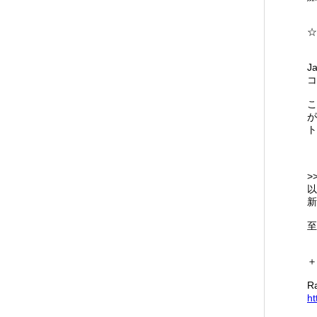
☆*
J
コ
こ
が
ト
>
以
新
至
＋
R
ht