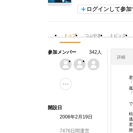
ログインして参加
トップ
つぶやき
トピック
参加メンバー
342人
詳細
君
「
孤
「
で
開設日
枯
2006年2月19日
逃
君
旅
7476日間運営