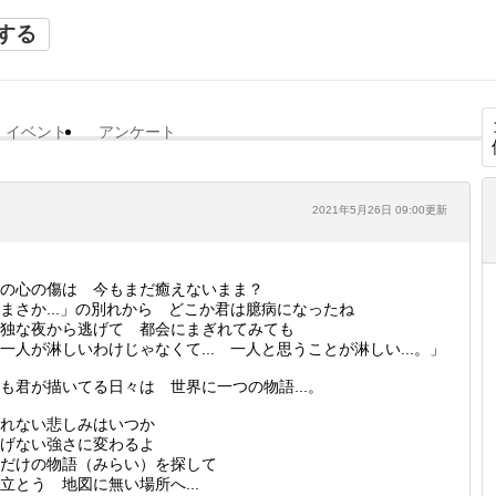
する
イベント
アンケート
2021年5月26日 09:00更新
の心の傷は 今もまだ癒えないまま？
まさか...」の別れから どこか君は臆病になったね
独な夜から逃げて 都会にまぎれてみても
一人が淋しいわけじゃなくて... 一人と思うことが淋しい...。」
も君が描いてる日々は 世界に一つの物語...。
れない悲しみはいつか
げない強さに変わるよ
だけの物語（みらい）を探して
立とう 地図に無い場所へ...