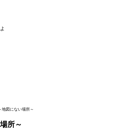
るよ
ll～地図にない場所～
い場所～